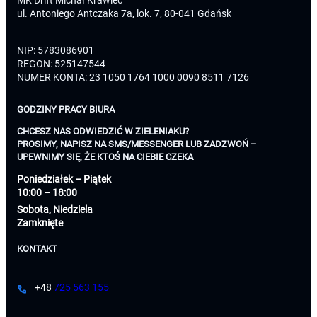
ul. Antoniego Antczaka 7a, lok. 7, 80-041 Gdańsk
NIP: 5783086901
REGON: 525147544
NUMER KONTA: 23 1050 1764 1000 0090 8511 7126
GODZINY PRACY BIURA
CHCESZ NAS ODWIEDZIĆ W ZIELENIAKU?
PROSIMY, NAPISZ NA SMS/MESSENGER LUB ZADZWOŃ –
UPEWNIMY SIĘ, ŻE KTOŚ NA CIEBIE CZEKA
Poniedziałek – Piątek
10:00 – 18:00
Sobota, Niedziela
Zamknięte
KONTAKT
+48
725 563 155
call