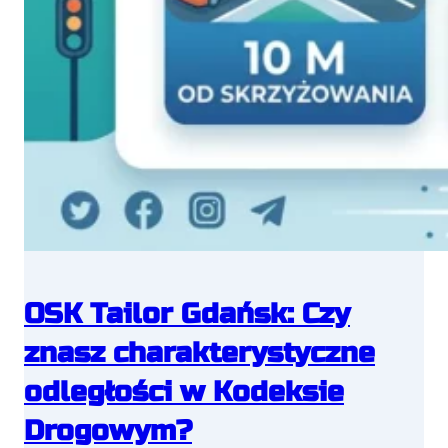
OSK Tailor Gdańsk: Czy
znasz charakterystyczne
odległości w Kodeksie
Drogowym?