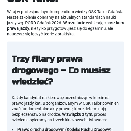
Witaj w profesjonalnym kompendium wiedzy OSK Tailor Gdańsk.
Nasze szkolenia opieramy na aktualnych standardach nauki
jazdy wg. PORD Gdańsk 2026.
W rezultacie
wybierając nasz
kurs
prawa jazdy
, nie tylko przygotowujesz się do egzaminu, ale
nauczysz się łączyć teorię z praktyką.
Trzy filary prawa
drogowego – Co musisz
wiedzieć?
Każdy kandydat na kierowcę uczestnicząc w kursie na
prawo jazdy kat. B zorganizowanym w OSK Tailor powinien
znać fundamentalne akty prawne, które determinują
bezpieczeństwo na drodze.
W związku z tym
, proces
szkolenia opieramy na trzech kluczowych Ustawach:
Prawo o ruchu drogowym (Kodeks Ruchu Drogowy):