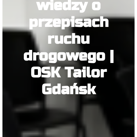
wiedzy o
przepisach
ruchu
drogowego |
OSK Tailor
Gdańsk