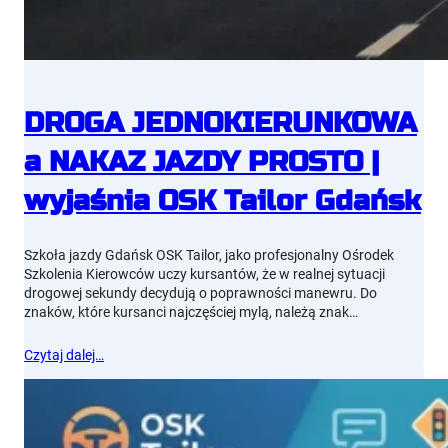
DROGA JEDNOKIERUNKOWA
a NAKAZ JAZDY PROSTO |
wyjaśnia OSK Tailor Gdańsk
Szkoła jazdy Gdańsk OSK Tailor, jako profesjonalny Ośrodek
Szkolenia Kierowców uczy kursantów, że w realnej sytuacji
drogowej sekundy decydują o poprawności manewru. Do
znaków, które kursanci najczęściej mylą, należą znak…
Czytaj dalej…