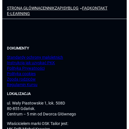
STRONA GŁÓWNA
CENNIK
ZAPISY
BLOG
FAQ
KONTAKT
E-LEARNING
DOKUMENTY
Standardy ochrony małoletnich
Instrukcja jak uzyskać PKK
Polityka Prywatności
Polityka cookies
Zgoda rodziców
Regulamin Kursu
LOKALIZACJA
ul. Wały Piastowskie 1, lok. 508D
80-855 Gdańsk.
Centrum – 5 min od Dworca Głównego
Właścicielem marki OSK Tailor jest:
MK Drift Michał Krawiec